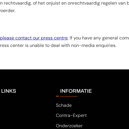
en rechtvaardig, of het onjuist en onrechtvaardig regelen van
oerder.
please contact our press centre
. If you have any general co
Press center is unable to deal with non-media enquiries.
 LINKS
INFORMATIE
Schade
Contra-Expert
Onderzoeker