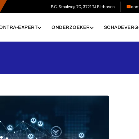
P.C. Staalweg 70, 3721 TJ Bilthoven
con
ONTRA-EXPERT
ONDERZOEKER
SCHADEVERG