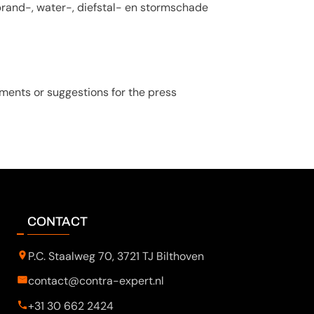
 brand-, water-, diefstal- en stormschade
mments or suggestions for the press
CONTACT
P.C. Staalweg 70, 3721 TJ Bilthoven
contact@contra-expert.nl
+31 30 662 2424