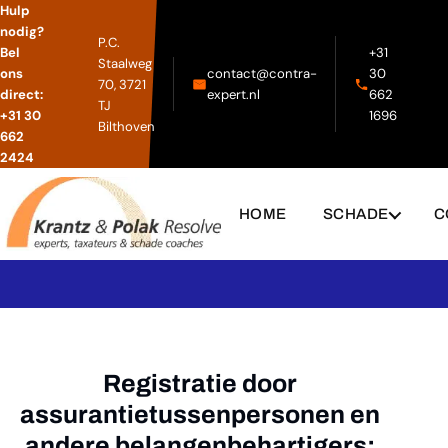
Hulp
nodig?
P.C.
Bel
+31
Staalweg
ons
contact@contra-
30
70, 3721
direct:
expert.nl
662
TJ
+31 30
1696
Bilthoven
662
2424
HOME
SCHADE
C
Contact
Registratie door
assurantietussenpersonen en
andere belangenbehartigers: