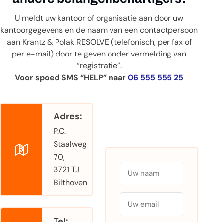
U meldt uw kantoor of organisatie aan door uw
kantoorgegevens en de naam van een contactpersoon
aan Krantz & Polak RESOLVE (telefonisch, per fax of
per e-mail) door te geven onder vermelding van
“registratie”.
Voor spoed SMS “HELP” naar
06 555 555 25
Adres:
P.C.
Staalweg
70,
Stuur een bericht
Naam
3721 TJ
Bilthoven
E-mailadres
Tel: