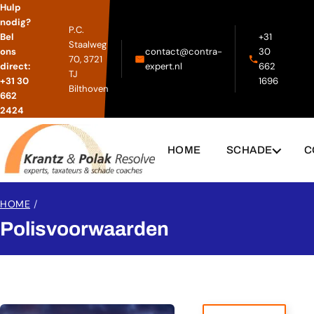
Hulp
nodig?
P.C.
Bel
+31
Staalweg
ons
contact@contra-
30
70, 3721
direct:
expert.nl
662
TJ
+31 30
1696
Bilthoven
662
2424
HOME
SCHADE
C
HOME
/
Polisvoorwaarden