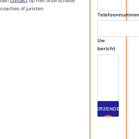
dan
contact
op met onze schade
coaches of juristen.
Telefoonnumme
Uw
bericht
VERZENDEN