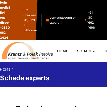
Hulp
nodig?
P.C.
Bel
+31
Staalweg
ons
contact@contra-
30
70, 3721
direct:
expert.nl
662
TJ
+31 30
1696
Bilthoven
662
2424
HOME
SCHADE
C
HOME
/
Schade experts