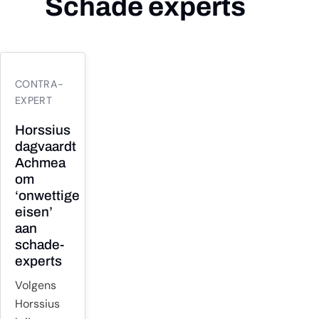
Schade experts
29
CONTRA-
JAN
EXPERT
Horssius
dagvaardt
Achmea
om
‘onwettige
eisen’
aan
schade-
experts
Volgens
Horssius