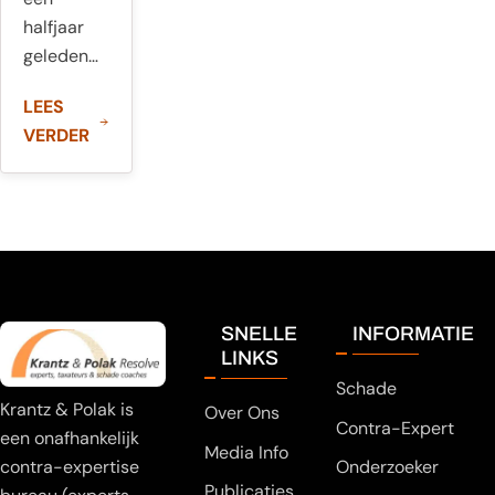
halfjaar
geleden…
LEES
VERDER
SNELLE
INFORMATIE
LINKS
Schade
Krantz & Polak is
Over Ons
Contra-Expert
een onafhankelijk
Media Info
Onderzoeker
contra-expertise
Publicaties