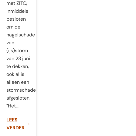
met ZlTO,
inmiddels
besloten
om de
hagelschade
van
(ijs)storm
van 23 juni
te dekken,
ook al is
alleen een
stormschadeverzekering
afgesloten.
"Het…
LEES
VERDER