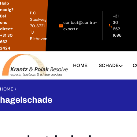
Hulp
nodig?
P.C.
Bel
+31
Staalweg
ons
contact@contra-
30
70, 3721
direct:
expert.nl
662
TJ
+31 30
1696
Bilthoven
662
2424
HOME
SCHADE
C
HOME
/
hagelschade