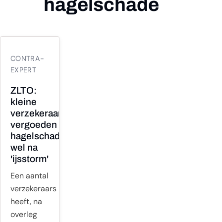
hagelschade
22
CONTRA-
JUL
EXPERT
ZLTO:
kleine
verzekeraars
vergoeden
hagelschade
wel na
'ijsstorm'
Een aantal
verzekeraars
heeft, na
overleg