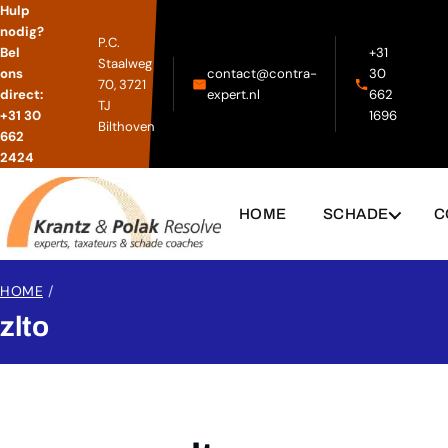
Hulp
nodig?
P.C.
Bel
+31
Staalweg
ons
contact@contra-
30
70, 3721
direct:
expert.nl
662
TJ
+31 30
1696
Bilthoven
662
2424
HOME
SCHADE
C
HOME
/
zlto