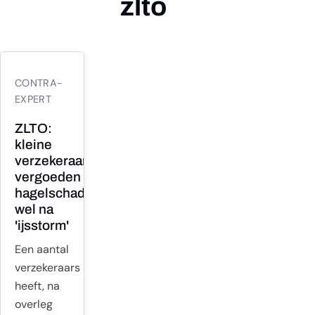
zlto
22
CONTRA-
JUL
EXPERT
ZLTO:
kleine
verzekeraars
vergoeden
hagelschade
wel na
'ijsstorm'
Een aantal
verzekeraars
heeft, na
overleg