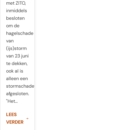
met ZlTO,
inmiddels
besloten
om de
hagelschade
van
(ijs)storm
van 23 juni
te dekken,
ook al is
alleen een
stormschadeverzekering
afgesloten.
"Het…
LEES
VERDER